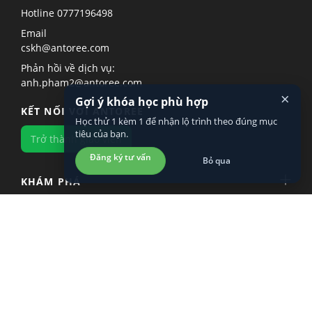
Hotline
0777196498
Email
cskh@antoree.com
Phản hồi về dịch vụ:
anh.pham2@antoree.com
×
Gợi ý khóa học phù hợp
KẾT NỐI VỚI ANTOREE
Học thử 1 kèm 1 để nhận lộ trình theo đúng mục
tiêu của bạn.
Trở thành giáo viên
Đăng ký tư vấn
Bỏ qua
KHÁM PHÁ
LÀM VIỆC VỚI CHÚNG TÔI
TÌM HIỂU VỀ CHÚNG TÔI