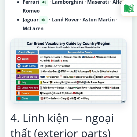
Ferrari
·
Lamborghini
·
Maserati
·
Alfa
🔊
Romeo
Jaguar
·
Land Rover
·
Aston Martin
·
🔊
McLaren
4. Linh kiện — ngoại
thất (exterior parts)