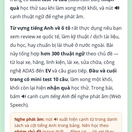
quà
học thử sau khi làm xong một khối, và nút
🔊
cạnh thuật ngữ để nghe phát âm.
Từ vựng tiếng Anh về ô tô
rất thực dụng nếu bạn
xem review xe quốc tế, làm kỹ thuật / dịch tài liệu,
du học, hay chuẩn bị lái thuê ở nước ngoài. Bài
này tổng hợp
hơn 300 thuật ngữ
theo chủ đề —
từ loại xe, hãng, linh kiện, lái xe, sửa chữa, công
nghệ ADAS đến
EV
và câu giao tiếp.
Đầu và cuối
trang có mini test 10 câu
; làm xong một khối,
khối còn lại hiện
nhận quà
học thử. Trong bài,
bấm 🔊 cạnh cụm
tiếng Anh
để nghe phát âm (Web
Speech).
Nghe phát âm:
nút 🔊 xuất hiện cạnh từ trong danh
sách và cột tiếng Anh trong bảng. Nên học theo
nhóm chủ đề
(ngoại thất → động cơ → lái xe) thay