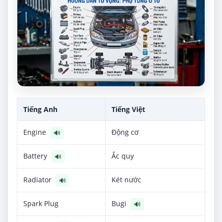
Tiếng Anh
Tiếng Việt
Engine
Động cơ
🔊
Battery
Ắc quy
🔊
Radiator
Két nước
🔊
Spark Plug
Bugi
🔊