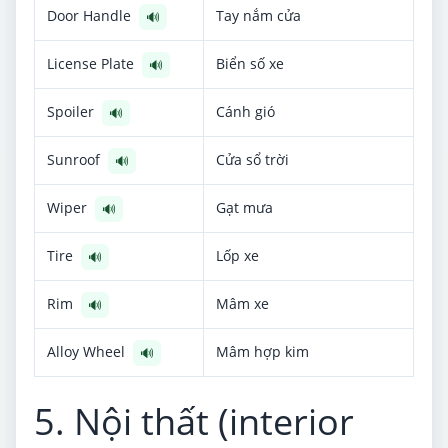
Door Handle
Tay nắm cửa
🔊
License Plate
Biển số xe
🔊
Spoiler
Cánh gió
🔊
Sunroof
Cửa sổ trời
🔊
Wiper
Gạt mưa
🔊
Tire
Lốp xe
🔊
Rim
Mâm xe
🔊
Alloy Wheel
Mâm hợp kim
🔊
5. Nội thất (interior