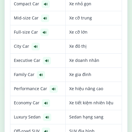
Compact Car
Xe nhỏ gọn
🔊
Mid-size Car
Xe cỡ trung
🔊
Full-size Car
Xe cỡ lớn
🔊
City Car
Xe đô thị
🔊
Executive Car
Xe doanh nhân
🔊
Family Car
Xe gia đình
🔊
Performance Car
Xe hiệu năng cao
🔊
Economy Car
Xe tiết kiệm nhiên liệu
🔊
Luxury Sedan
Sedan hạng sang
🔊
Off-road SUV
SUV địa hình
🔊