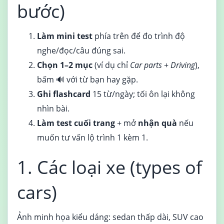
bước)
Làm mini test
phía trên để đo trình độ
nghe/đọc/câu đúng sai.
Chọn 1–2 mục
(ví dụ chỉ
Car parts
+
Driving
),
bấm 🔊 với từ bạn hay gặp.
Ghi flashcard
15 từ/ngày; tối ôn lại không
nhìn bài.
Làm test cuối trang
+ mở
nhận quà
nếu
muốn tư vấn lộ trình 1 kèm 1.
1. Các loại xe (types of
cars)
Ảnh minh họa kiểu dáng: sedan thấp dài, SUV cao