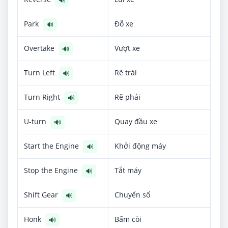
Park
Đỗ xe
🔊
Overtake
Vượt xe
🔊
Turn Left
Rẽ trái
🔊
Turn Right
Rẽ phải
🔊
U-turn
Quay đầu xe
🔊
Start the Engine
Khởi động máy
🔊
Stop the Engine
Tắt máy
🔊
Shift Gear
Chuyển số
🔊
Honk
Bấm còi
🔊