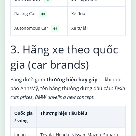
Racing Car
Xe đua
🔊
Autonomous Car
Xe tự lái
🔊
3. Hãng xe theo quốc
gia (car brands)
Bảng dưới gom
thương hiệu hay gặp
— khi đọc
báo Anh/Mỹ, tên hãng thường đứng đầu câu:
Tesla
cuts prices
,
BMW unveils a new concept
.
Quốc gia
Thương hiệu tiêu biểu
/ vùng
Japan
Toyota, Honda, Nissan, Mazda, Subaru,