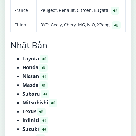
France
Peugeot, Renault, Citroen, Bugatti
🔊
China
BYD, Geely, Chery, MG, NIO, XPeng
🔊
Nhật Bản
Toyota
🔊
Honda
🔊
Nissan
🔊
Mazda
🔊
Subaru
🔊
Mitsubishi
🔊
Lexus
🔊
Infiniti
🔊
Suzuki
🔊