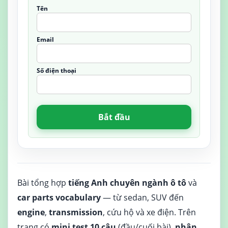
Tên
Email
Số điện thoại
Bắt đầu
Bài tổng hợp
tiếng Anh chuyên ngành ô tô
và
car parts vocabulary
— từ sedan, SUV đến
engine
,
transmission
, cứu hộ và xe điện. Trên
trang có
mini test 10 câu
(đầu/cuối bài),
nhận