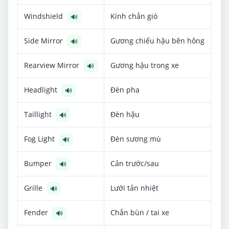
Windshield
Kính chắn gió
🔊
Side Mirror
Gương chiếu hậu bên hông
🔊
Rearview Mirror
Gương hậu trong xe
🔊
Headlight
Đèn pha
🔊
Taillight
Đèn hậu
🔊
Fog Light
Đèn sương mù
🔊
Bumper
Cản trước/sau
🔊
Grille
Lưới tản nhiệt
🔊
Fender
Chắn bùn / tai xe
🔊