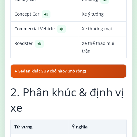
Concept Car
Xe ý tưởng
🔊
Commercial Vehicle
Xe thương mại
🔊
Roadster
Xe thể thao mui
🔊
trần
Sedan
khác
SUV
chỗ nào? (mở rộng)
2. Phân khúc & định vị
xe
Từ vựng
Ý nghĩa