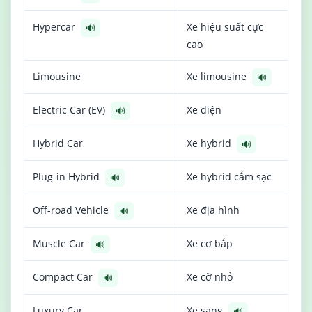
Hypercar
Xe hiệu suất cực
🔊
cao
Limousine
Xe limousine
🔊
Electric Car (EV)
Xe điện
🔊
Hybrid Car
Xe hybrid
🔊
Plug-in Hybrid
Xe hybrid cắm sạc
🔊
Off-road Vehicle
Xe địa hình
🔊
Muscle Car
Xe cơ bắp
🔊
Compact Car
Xe cỡ nhỏ
🔊
Luxury Car
Xe sang
🔊