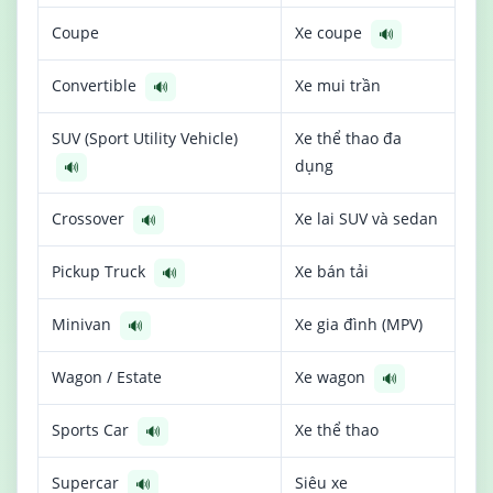
Coupe
Xe coupe
🔊
Convertible
Xe mui trần
🔊
SUV (Sport Utility Vehicle)
Xe thể thao đa
dụng
🔊
Crossover
Xe lai SUV và sedan
🔊
Pickup Truck
Xe bán tải
🔊
Minivan
Xe gia đình (MPV)
🔊
Wagon / Estate
Xe wagon
🔊
Sports Car
Xe thể thao
🔊
Supercar
Siêu xe
🔊