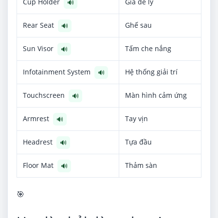
Cup Holder
Giá để ly
🔊
Rear Seat
Ghế sau
🔊
Sun Visor
Tấm che nắng
🔊
Infotainment System
Hệ thống giải trí
🔊
Touchscreen
Màn hình cảm ứng
🔊
Armrest
Tay vịn
🔊
Headrest
Tựa đầu
🔊
Floor Mat
Thảm sàn
🔊
🎯