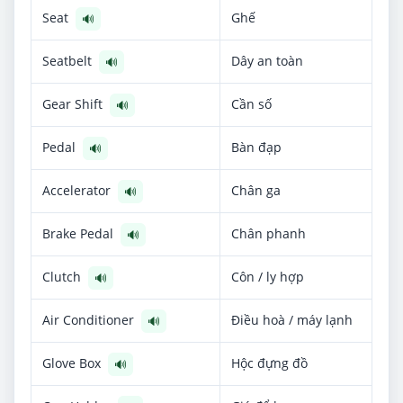
Seat
Ghế
🔊
Seatbelt
Dây an toàn
🔊
Gear Shift
Cần số
🔊
Pedal
Bàn đạp
🔊
Accelerator
Chân ga
🔊
Brake Pedal
Chân phanh
🔊
Clutch
Côn / ly hợp
🔊
Air Conditioner
Điều hoà / máy lạnh
🔊
Glove Box
Hộc đựng đồ
🔊