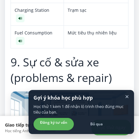
Charging Station
Trạm sạc
🔊
Fuel Consumption
Mức tiêu thụ nhiên liệu
🔊
9. Sự cố & sửa xe
(problems & repair)
×
Gợi ý khóa học phù hợp
Học thử 1 kèm 1 để nhận lộ trình theo đúng mục
tiêu của bạn.
Đăng ký tư vấn
Bỏ qua
Giao tiếp tự tin hơn?
Học thử ngay
Học tiếng Anh 1 kèm 1 online!