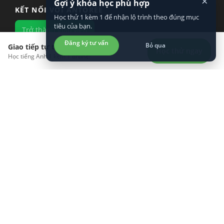
×
Gợi ý khóa học phù hợp
KẾT NỐI VỚI ANTOREE
Học thử 1 kèm 1 để nhận lộ trình theo đúng mục
tiêu của bạn.
Trở thành giáo viên
Đăng ký tư vấn
Bỏ qua
Giao tiếp tự tin hơn?
Học thử ngay
Học tiếng Anh 1 kèm 1 online!
KHÁM PHÁ
LÀM VIỆC VỚI CHÚNG TÔI
TÌM HIỂU VỀ CHÚNG TÔI
TẢI ỨNG DỤNG TRÊN ĐIỆN THOẠI