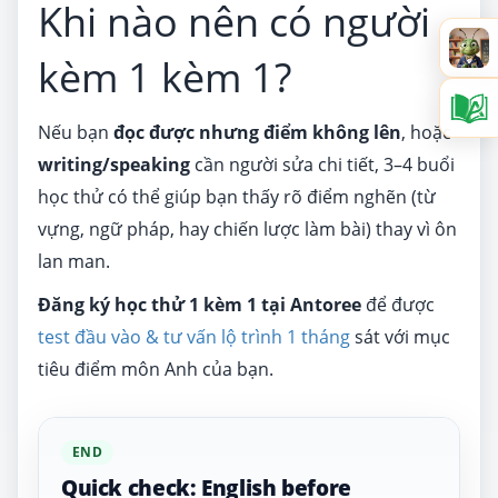
Khi nào nên có người
kèm 1 kèm 1?
Nếu bạn
đọc được nhưng điểm không lên
, hoặc
writing/speaking
cần người sửa chi tiết, 3–4 buổi
học thử có thể giúp bạn thấy rõ điểm nghẽn (từ
vựng, ngữ pháp, hay chiến lược làm bài) thay vì ôn
lan man.
Đăng ký học thử 1 kèm 1 tại Antoree
để được
test đầu vào & tư vấn lộ trình 1 tháng
sát với mục
tiêu điểm môn Anh của bạn.
END
Quick check: English before