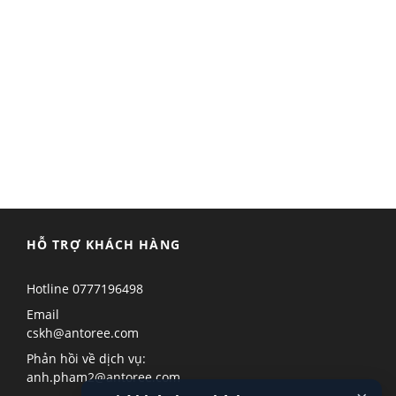
HỖ TRỢ KHÁCH HÀNG
Hotline
0777196498
Email
cskh@antoree.com
Phản hồi về dịch vụ:
anh.pham2@antoree.com