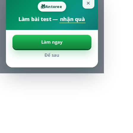
×
🎁
Antoree
Làm bài test —
nhận quà
Làm ngay
Để sau