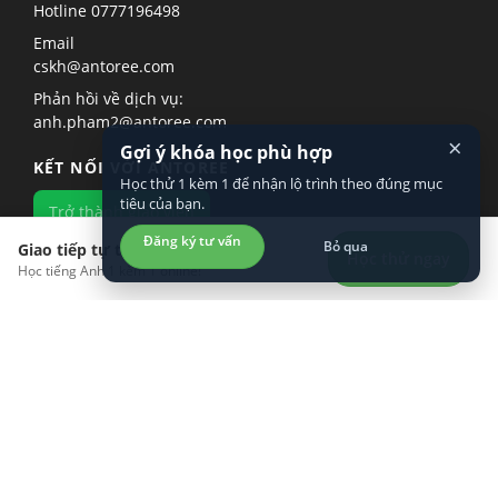
Hotline
0777196498
Email
cskh@antoree.com
Phản hồi về dịch vụ:
anh.pham2@antoree.com
×
Gợi ý khóa học phù hợp
KẾT NỐI VỚI ANTOREE
Học thử 1 kèm 1 để nhận lộ trình theo đúng mục
tiêu của bạn.
Trở thành giáo viên
Đăng ký tư vấn
Bỏ qua
Giao tiếp tự tin hơn?
Học thử ngay
Học tiếng Anh 1 kèm 1 online!
KHÁM PHÁ
LÀM VIỆC VỚI CHÚNG TÔI
TÌM HIỂU VỀ CHÚNG TÔI