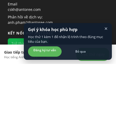
Email
cskh@antoree.com
Phản hồi về dịch vụ:
anh.pham2@antoree.com
×
Gợi ý khóa học phù hợp
KẾT NỐI VỚI ANTOREE
Học thử 1 kèm 1 để nhận lộ trình theo đúng mục
tiêu của bạn.
Trở thành giáo viên
Đăng ký tư vấn
Bỏ qua
Giao tiếp tự tin hơn?
Học thử ngay
Học tiếng Anh 1 kèm 1 online!
KHÁM PHÁ
LÀM VIỆC VỚI CHÚNG TÔI
TÌM HIỂU VỀ CHÚNG TÔI
TẢI ỨNG DỤNG TRÊN ĐIỆN THOẠI