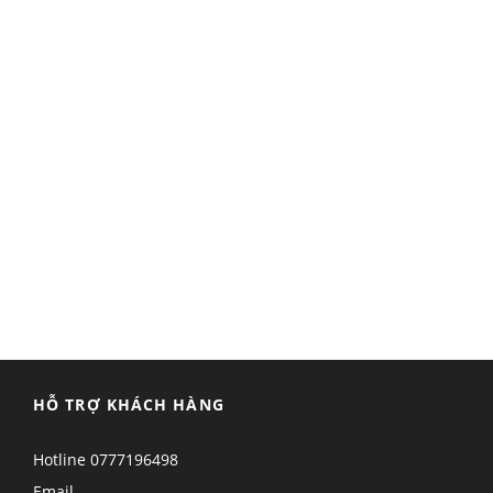
HỖ TRỢ KHÁCH HÀNG
Hotline
0777196498
Email