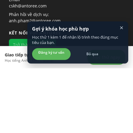
cskh@antoree.com
Phản hồi về dịch vụ:
anh.pham2@antoree.com
×
Gợi ý khóa học phù hợp
KẾT NỐI VỚI ANTOREE
Học thử 1 kèm 1 để nhận lộ trình theo đúng mục
tiêu của bạn.
Trở thành giáo viên
Đăng ký tư vấn
Bỏ qua
Giao tiếp tự tin hơn?
Học thử ngay
Học tiếng Anh 1 kèm 1 online!
KHÁM PHÁ
LÀM VIỆC VỚI CHÚNG TÔI
TÌM HIỂU VỀ CHÚNG TÔI
TẢI ỨNG DỤNG TRÊN ĐIỆN THOẠI