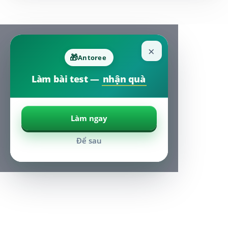
×
🎁
Antoree
Làm bài test —
nhận quà
Làm ngay
Để sau