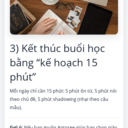
3) Kết thúc buổi học
bằng “kế hoạch 15
phút”
Mỗi ngày chỉ cần 15 phút: 5 phút ôn từ, 5 phút nói
theo chủ đề, 5 phút shadowing (nhại theo câu
mẫu).
Gợi ý:
Nếu bạn muốn Antoree giúp bạn chọn giáo