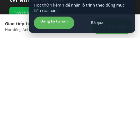
KẾT NỐI VỚI ANTOREE
Học thử 1 kèm 1 để nhận lộ trình theo đúng mục
tiêu của bạn.
Trở thành giáo viên
Đăng ký tư vấn
Bỏ qua
Giao tiếp tự tin hơn?
Học thử ngay
Học tiếng Anh 1 kèm 1 online!
KHÁM PHÁ
LÀM VIỆC VỚI CHÚNG TÔI
TÌM HIỂU VỀ CHÚNG TÔI
TẢI ỨNG DỤNG TRÊN ĐIỆN THOẠI