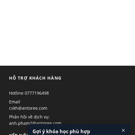
HỖ TRỢ KHÁCH HÀNG
Hotline
0777196498
Email
cskh@antoree.com
Phản hồi về dịch vụ:
anh.pham2@antoree.com
×
Gợi ý khóa học phù hợp