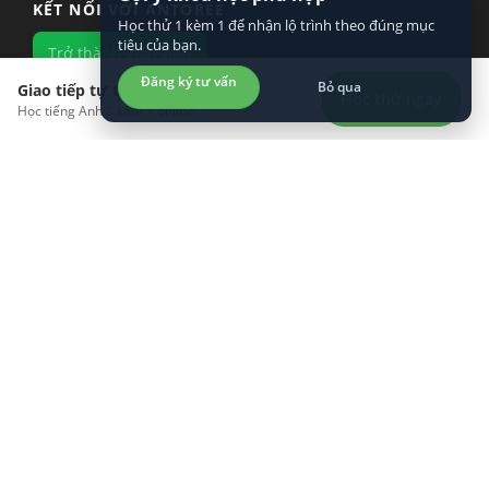
KẾT NỐI VỚI ANTOREE
Học thử 1 kèm 1 để nhận lộ trình theo đúng mục
tiêu của bạn.
Trở thành giáo viên
Đăng ký tư vấn
Bỏ qua
Giao tiếp tự tin hơn?
Học thử ngay
Học tiếng Anh 1 kèm 1 online!
KHÁM PHÁ
LÀM VIỆC VỚI CHÚNG TÔI
TÌM HIỂU VỀ CHÚNG TÔI
TẢI ỨNG DỤNG TRÊN ĐIỆN THOẠI