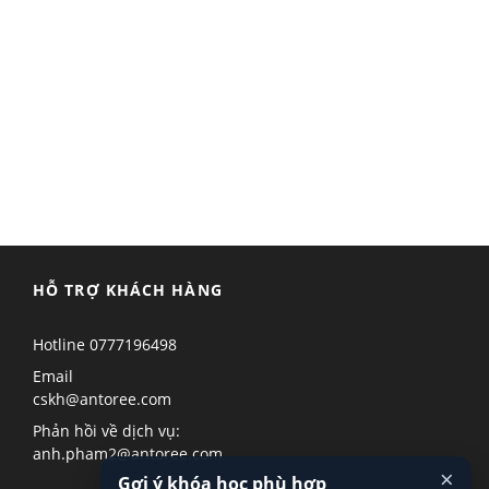
HỖ TRỢ KHÁCH HÀNG
Hotline
0777196498
Email
cskh@antoree.com
Phản hồi về dịch vụ:
anh.pham2@antoree.com
×
Gợi ý khóa học phù hợp