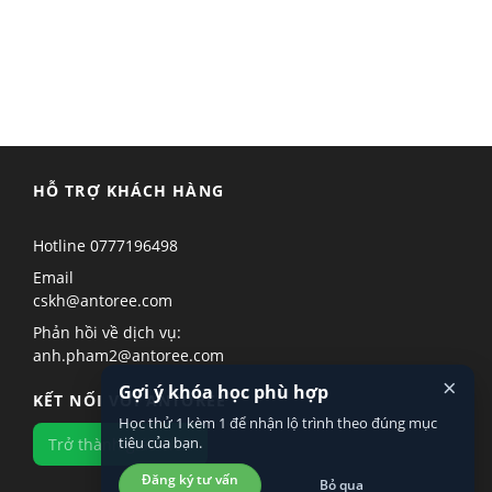
HỖ TRỢ KHÁCH HÀNG
Hotline
0777196498
Email
cskh@antoree.com
Phản hồi về dịch vụ:
anh.pham2@antoree.com
×
Gợi ý khóa học phù hợp
KẾT NỐI VỚI ANTOREE
Học thử 1 kèm 1 để nhận lộ trình theo đúng mục
tiêu của bạn.
Trở thành giáo viên
Đăng ký tư vấn
Bỏ qua